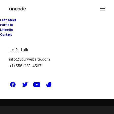
Let’s Meet
Portfolio
Linkedin
Contact
Let's talk
Ufukta harika şeyler var
info@yourwebsite.com
+1 (555) 123-4567
Büyük bir şey hazırlanıyor! Mağazamız üzerinde çalışılıyor ve
yakında yayınlanacak!